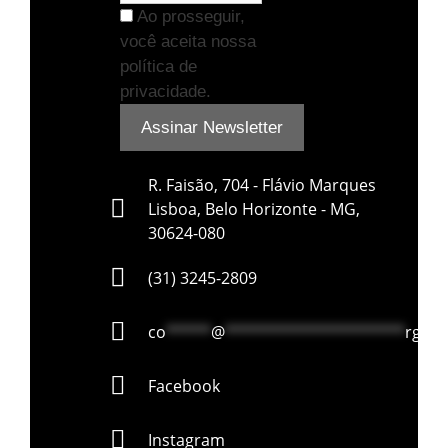
Ao prosseguir,
você aceita nossa
política de
privacidade.
R. Faisão, 704 - Flávio Marques
Lisboa, Belo Horizonte - MG,
30624-080
(31) 3245-2809
co
*****
@
********************
rg.br
Facebook
Instagram