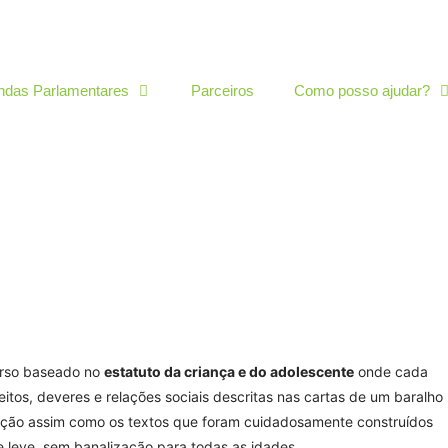
das Parlamentares
Parceiros
Como posso ajudar?
urso baseado no
estatuto da criança e do adolescente
onde cada
tos, deveres e relações sociais descritas nas cartas de um baralho
stração assim como os textos que foram cuidadosamente construídos
e leve, sem banalização para todas as idades.