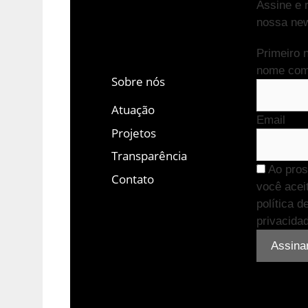
Assine e 
nossa new
Primeiro 
nome com
Sobre nós
Atuação
Email
Projetos
Transparência
Ao pros
Contato
você acei
política d
privacida