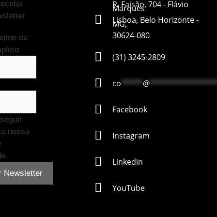
receba
R. Faisão, 704 - Flávio
Marques
sletter
Lisboa, Belo Horizonte -
MG,
30624-080
nome ou
pleto
(31) 3245-2809
co
*****
@
***************
Facebook
seguir,
ta nossa
Instagram
e
de.
Linkedin
YouTube