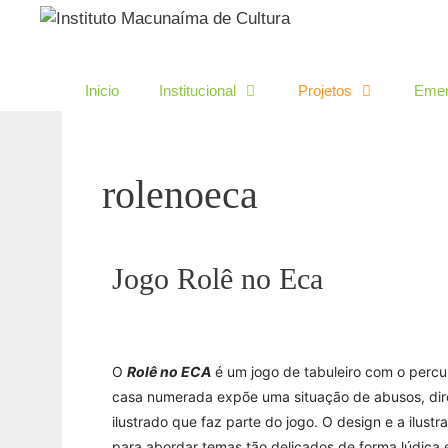
o
conteúdo
Inicio
Institucional
Projetos
Emen
rolenoeca
Jogo Rolê no Eca
O
Rolê no ECA
é um jogo de tabuleiro com o perc
casa numerada expõe uma situação de abusos, direi
ilustrado que faz parte do jogo. O design e a ilu
para abordar temas tão delicados de forma lúdica 