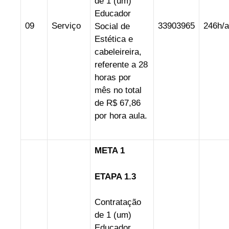
de 1 (um)
Educador
09
Serviço
33903965
246h/a
Social de
Estética e
cabeleireira,
referente a 28
horas por
mês no total
de R$ 67,86
por hora aula.
META 1
ETAPA 1.3
Contratação
de 1 (um)
Educador